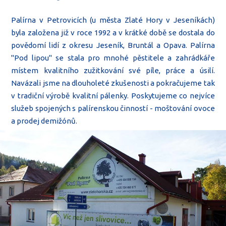
Palírna v Petrovicích (u města Zlaté Hory v Jeseníkách)
byla založena již v roce 1992 a v krátké době se dostala do
povědomí lidí z okresu Jeseník, Bruntál a Opava. Palírna
"Pod lipou" se stala pro mnohé pěstitele a zahrádkáře
místem kvalitního zužitkování své píle, práce a úsilí.
Navázali jsme na dlouholeté zkušenosti a pokračujeme tak
v tradiční výrobě kvalitní pálenky. Poskytujeme co nejvíce
služeb spojených s palírenskou činností - moštování ovoce
a prodej demižónů.