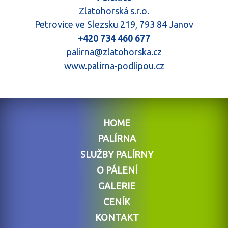
Zlatohorská s.r.o.
Petrovice ve Slezsku 219, 793 84 Janov
+420 734 460 677
palirna@zlatohorska.cz
www.palirna-podlipou.cz
HOME
PALÍRNA
SLUŽBY PALÍRNY
O PÁLENÍ
GALERIE
CENÍK
KONTAKT